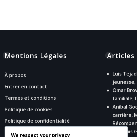
Mentions Légales
Articles
Luis Tejad
À propos
jeunesse,
Entrer en contact
Omar Brow
Termes et conditions
familiale,
Aníbal God
Politique de cookies
carrière, 
Politique de confidentialité
Récompen
José Luis 
We respect your privacy