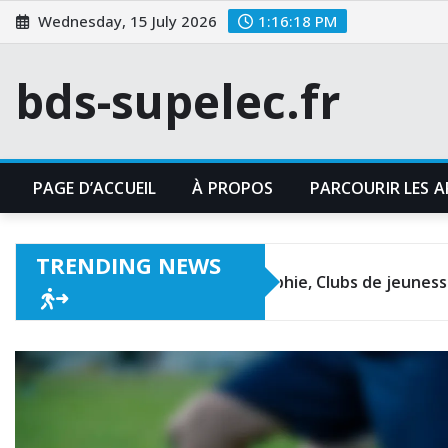
Skip
Wednesday, 15 July 2026
1:16:19 PM
to
content
bds-supelec.fr
PAGE D’ACCUEIL
À PROPOS
PARCOURIR LES A
TRENDING NEWS
Luis Tejada : Biographie, Clubs de jeunesse, Étapes per