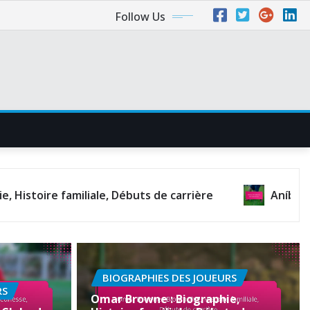
Follow Us
iliale, Débuts de carrière
Aníbal Godoy : Points
BIOGRAPHIES DES JOUEURS
RS
Omar Browne : Biographie,