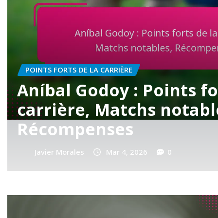
RÉALISATIONS INTERNATIONALES
José Luis Garcés : Appa
internationales, Contr
clés, Réalisations
Javier Morales
Mar 4, 2026
0