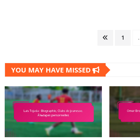
Posts
1
pagination
YOU MAY HAVE MISSED