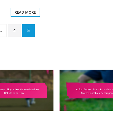
READ MORE
…
4
5