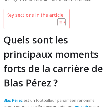
Key sections in the article:
Quels sont les
principaux moments
forts de la carrière de
Blas Pérez ?
Blas Pérez
est un footballeur panaméen renommé,
connu pour sa carrière marquante tant
en club
qu’en