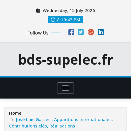
Skip
Wednesday, 15 July 2026
to
content
8:10:44 PM
Follow Us
bds-supelec.fr
Home
José Luis Garcés : Apparitions internationales,
Contributions clés, Réalisations