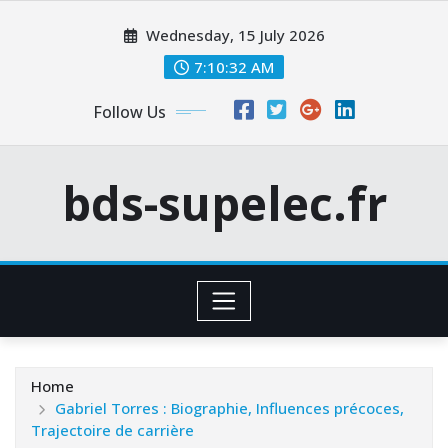
Skip
Wednesday, 15 July 2026
to
content
7:10:33 AM
Follow Us
bds-supelec.fr
Home
Gabriel Torres : Biographie, Influences précoces,
Trajectoire de carrière